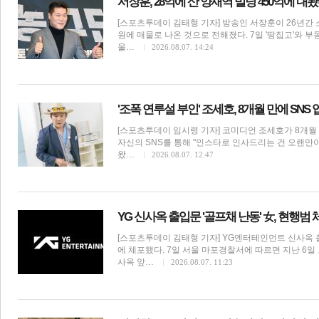
서장훈, 28억에 산 양재역 빌딩 450억에 내
[스포츠투데이 김태형 기자] 방송인 서장훈이 26년간 
원에 매물로 나온 것으로 전해졌다. 7일 '땅집고'와 
울…
2026.08.07. 14:24
'조폭 연루설 부인' 조세호, 8개월 만에 SNS
[스포츠투데이 임시령 기자] 코미디언 조세호가 8개월 
자신의 SNS를 통해 "인스타로 인사드리는 건 오랜만이
왔…
2026.08.07. 12:47
YG 신사옥 출입문 '골프채 난동' 女, 현행범 
[스포츠투데이 김태형 기자] YG엔터테인먼트 신사옥
에 체포됐다. 7일 서울 마포경찰서에 따르면 지난 6일 
사옥 앞…
2026.08.07. 11:23