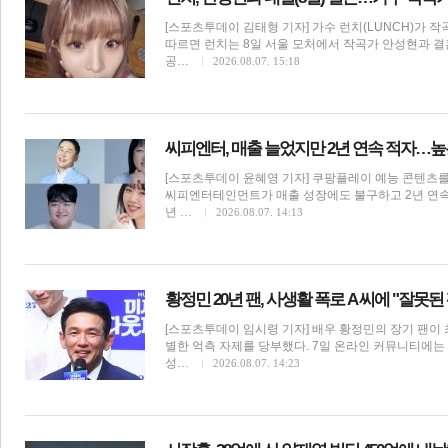
[스포츠투데이 김태형 기자] 가수 런치(LUNCH)가 
따르면 런치는 8일 서울 모처에서 작곡가 안성현과 결
공…
2026.08.07. 15:18
씨피엔터, 매출 늘었지만 2년 연속 적자…높
체
인
[스포츠투데이 윤혜영 기자] 쿠팡플레이 예능 콘텐츠를
씨피엔터테인먼트가 매출 성장에도 불구하고 2년 연속 
년 …
2026.08.07. 14:13
황정민 20년 팬, 사생활 폭로 A 씨에 "잘못
[스포츠투데이 임시령 기자] 배우 황정민의 장기 팬이
별한 억측 자제를 당부했다. 7일 온라인 커뮤니티에는
성…
2026.08.07. 14:23